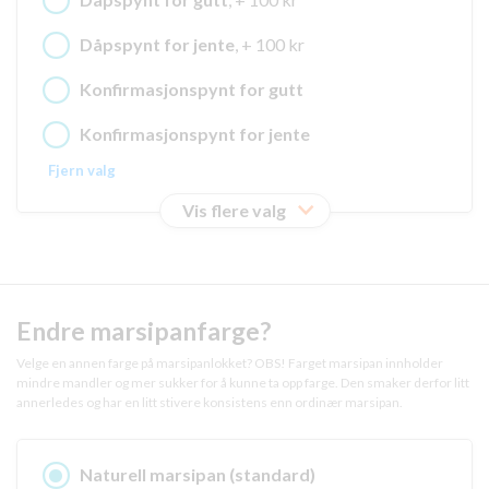
Dåpspynt for jente
, + 100 kr
Konfirmasjonspynt for gutt
Konfirmasjonspynt for jente
Fjern valg
Vis flere valg
Endre marsipanfarge?
Velge en annen farge på marsipanlokket? OBS! Farget marsipan innholder
mindre mandler og mer sukker for å kunne ta opp farge. Den smaker derfor litt
annerledes og har en litt stivere konsistens enn ordinær marsipan.
Naturell marsipan (standard)