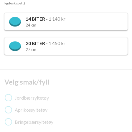
kjøleskapet :)
14
BITER -
1 140 kr
24 cm
20
BITER -
1 450 kr
27 cm
Velg smak/fyll
Jordbærsyltetøy
Aprikossyltetøy
Bringebærsyltetøy