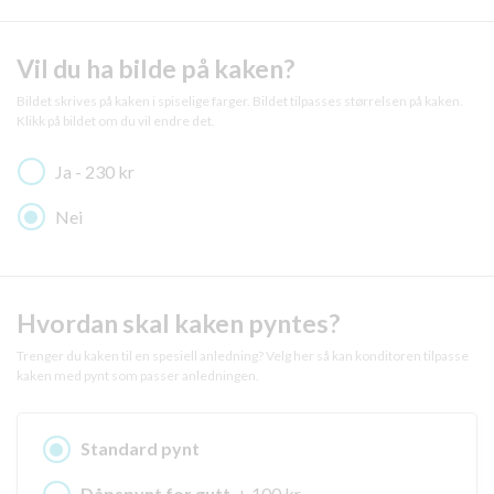
Vil du ha bilde på kaken?
Bildet skrives på kaken i spiselige farger. Bildet tilpasses størrelsen på kaken.
Klikk på bildet om du vil endre det.
Ja - 230 kr
Nei
Hvordan skal kaken pyntes?
Trenger du kaken til en spesiell anledning? Velg her så kan konditoren tilpasse
kaken med pynt som passer anledningen.
Standard pynt
Dåpspynt for gutt
, + 100 kr